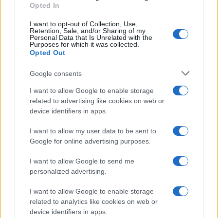
Leggi anche
Opted In
I want to opt-out of Collection, Use,
Retention, Sale, and/or Sharing of my
Personal Data that Is Unrelated with the
Purposes for which it was collected.
Gossip
Opted Out
Temptation Island, presentata
la prima coppia: chi sono
Google consents
Gabriele e Sara
I want to allow Google to enable storage
related to advertising like cookies on web or
Gossip
device identifiers in apps.
Uomini e Donne, le parole di Andrea
I want to allow my user data to be sent to
Zelletta sulla compagna Natalia
Google for online advertising purposes.
Paragoni: “L’affronteremo insieme”
I want to allow Google to send me
personalized advertising.
Gossip
Uomini e Donne, Natalia
I want to allow Google to enable storage
Paragoni rivela sui social: “Ho il
related to analytics like cookies on web or
linfoma di Hodgkin”
device identifiers in apps.