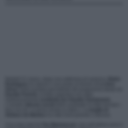
Martedì 21 marzo, dopo una settimana di assenza,
Belen
Rodriguez
ha ripreso il suo posto al timone di
Le Iene
Show.
Nella puntata precedente del programma ideato da
Davide Parenti,
la bella argentina era stata
misteriosamente
sostituita da Claudio Santamaria.
L’insolito
silenzio social
della soubrette ha fatto tremare i
fans ma ieri, in prima serata su Italia 1, la
moglie di
Stefano de Martino
ha rotto ironicamente il silenzio.
Circa due mesi fa
Teo Mammucari
, che nell’ultimo anno è