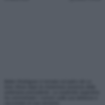
Belen Rodriguez è tornata sul palco de Le
Iene Show dopo la misteriosa assenza della
settimana precedente. La soubrette argentina
ha commentato i rumors sulla sua latitanza e
raccontato la sua versione.