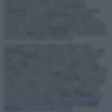
stato mattatore de
Le Iene
insieme a Belen, è
improvvisamente uscito di scena,
lasciando il
programma
in corsa. A monte dello scisma ci sarebbe
un’insanabile lite con
Davide Parenti,
autore della
trasmissione. Quando anche la conduttrice 38enne ha
dato forfait senza preavviso, i telespettatori hanno temuto
il peggio. Né le parole di
Santamaria
hanno migliorato la
situazione: “
Belen non è stata bene
, ci sta guardando da
casa e noi le mandiamo un abbraccio!
”
A insospettire è stata soprattutto la latitanza della
Rodriguez
dai social. La showgirl, infatti, è sempre molto
attiva su
Instagram
, soprattutto per ciò che riguarda
Le
Iene
. Il mutismo è terminato soltanto due giorni dopo,
quando
Belen
, senza fornire alcun dettaglio sulla sua
assenza
dallo show di Italia 1, ha postato alcune
foto
che
la ritraggono insieme ai due
figli
Santiago, 9 anni, e Luna
Marì, di un anno e mezzo. Nella
didascalia,
la modella ha
scritto:
“La famiglia ti da sempre la forza”.
Tanto è bastato
perché, tra i followers, si diffondesse il sospetto che la
presentatrice potesse essere
in dolce attesa
, oppure
fosse nuovamente in
crisi
con
Stefano de Martino
, non
presente negli scatti.
Messe a tacere le voci di maretta
coniugale,
la domanda resta: per quale motivo
Belen
Rodriguez
non era presente in studio?