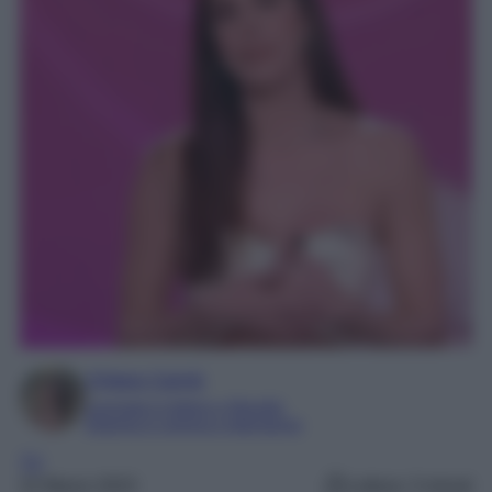
Chiara Carnà
Laureata in lettere e filosofia
Esperta in cinema e televisione
TV
22 Marzo 2023
Lettura: 3 minuti