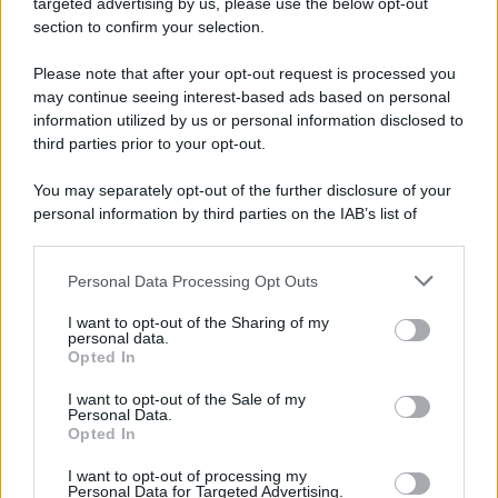
me. Adesso però posso ripartire.
targeted advertising by us, please use the below opt-out
section to confirm your selection.
Please note that after your opt-out request is processed you
Nulla più, fortunatamente, di un’indisposizione
momentanea per la showgirl argentina, che è tornata più
may continue seeing interest-based ads based on personal
in forma che mai e, con ironia, ha
smentito
qualsiasi
information utilized by us or personal information disclosed to
diceria sul suo conto.
third parties prior to your opt-out.
You may separately opt-out of the further disclosure of your
personal information by third parties on the IAB’s list of
downstream participants.
Personal Data Processing Opt Outs
This information may also be disclosed by us to third parties
on the IAB’s List of Downstream Participants that may further
I want to opt-out of the Sharing of my
disclose it to other third parties.
personal data.
Opted In
Please note that this website/app uses one or more Google
services and may gather and store information including but
I want to opt-out of the Sale of my
Personal Data.
not limited to your visit or usage behaviour. You may click to
Opted In
grant or deny consent to Google and its third-party tags to
use your data for below specified purposes in below Google
I want to opt-out of processing my
consent section.
Personal Data for Targeted Advertising.