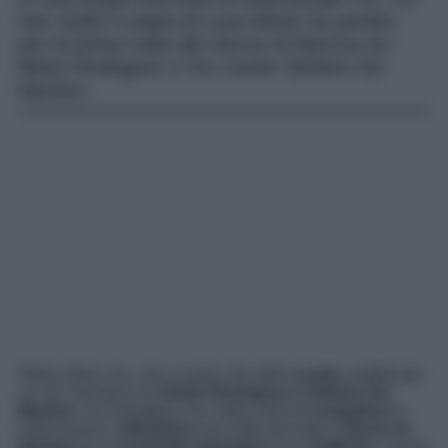
hair stylist e papà di Luna Marie ha parlato
per la prima volta del ritorno di fiamma tra
Belen Rodriguez e l’ex marito Stefano De
Martino.
Nelle ultime ore, non si parla che dello
scatto
, pubblicato
su
Chi
, del bacio tra
Belen Rodriguez e Stefano De
Martino.
Un’immagine che, dopo mesi di
congetture
e
indiscrezioni,
ufficializza
una volte per tutte il
ritorno di
fiamma
tra la
soubrette argentina
e l’ex
ballerino
. Anche