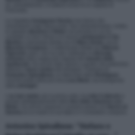
se, ammettiamolo, si trattava ormai di un segreto di
Pulcinella.
Le rispettive
Instagram Stories
non fanno che
immortalarli negli stessi posti. Non dimentichiamo, inoltre,
le ripetute
allusioni
di
Belen
nel periodo in cui ha
condotto
Le Iene Show
e le mezze
ammissioni
di
De
Martino
a domanda diretta ora di
Mara Venier,
ora di
Maurizio Costanzo
. Il settimanale diretto da
Alfonso
Signorini
, però, non ha solo celebrato la
ritrovata
armonia
nella coppia più seguita del
mondo dello
spettacolo.
Ha anche dato spazio a quello che potremmo
definire il
terzo vertice
del triangolo. Parliamo di
Antonino Spinalbese,
ex fidanzato della
Rodriguez
nonché padre della piccola
Luna Marie
, secondogenita
della
showgirl
.
L’
ex hair stylist
, per la prima volta, ha
rotto il silenzio
e
parlato dettagliatamente della
fine della relazione con
Belen
. Ha anche espresso il proprio parere sul
ritorno di
fiamma
tra la madre di sua figlia e il conduttore campano.
Antonino Spinalbese: “Stefano e