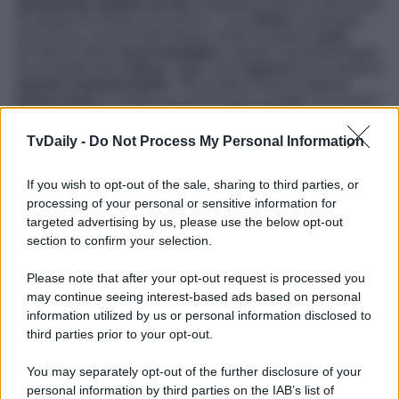
spostati gli obiettivi di vita
e abbiamo perso la decisione
di seguire le nostre sensazioni”. Lui e
Belen
, purtroppo,
non hanno vissuto nello stesso modo il proprio
ruolo
all’interno della
nuova famiglia
e questo, inevitabilmente,
ha condotto alla
rottura
. Oggi i loro
rapporti
sono ridotti al
minimo indispensabile
: “Ho sempre messo
Luna al
primo posto
e, anche se con lei non è andata, ho cercato
di essere maturo e
scendere a compromessi
sulle
emozioni e sui nervosismi.
Ci sentiamo solo per la
TvDaily -
Do Not Process My Personal Information
bimba
”.
Infine,
Spinalbese
ha mandato un
augurio
inaspettato
If you wish to opt-out of the sale, sharing to third parties, or
alla sua
ex fidanzata e a Stefano De Martino
:
processing of your personal or sensitive information for
targeted advertising by us, please use the below opt-out
section to confirm your selection.
Spero che fra loro, a questo punto, duri per
sempre
. Sarebbe un bene per i bambini,
se non ci
Please note that after your opt-out request is processed you
sono altri cambiamenti
è meglio. Non possiamo
may continue seeing interest-based ads based on personal
più sbagliare.
information utilized by us or personal information disclosed to
third parties prior to your opt-out.
You may separately opt-out of the further disclosure of your
personal information by third parties on the IAB’s list of