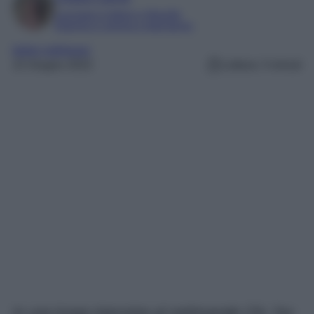
Laureata in lettere e filosofia
Esperta in cinema e televisione
belen rodriguez
22 Giugno 2022
Lettura: 3 minuti
In una lunga intervista al settimanale Chi, l’ex