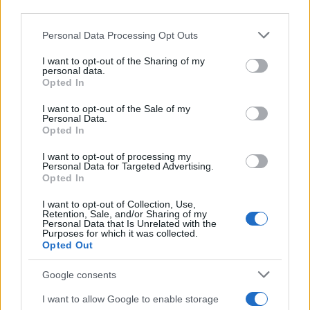
downstream participants.
Personal Data Processing Opt Outs
This information may also be disclosed by us to third parties
on the IAB’s List of Downstream Participants that may further
I want to opt-out of the Sharing of my
disclose it to other third parties.
personal data.
Opted In
Please note that this website/app uses one or more Google
services and may gather and store information including but
I want to opt-out of the Sale of my
Personal Data.
not limited to your visit or usage behaviour. You may click to
Opted In
grant or deny consent to Google and its third-party tags to
use your data for below specified purposes in below Google
I want to opt-out of processing my
consent section.
Personal Data for Targeted Advertising.
Leggi anche
Opted In
I want to opt-out of Collection, Use,
Retention, Sale, and/or Sharing of my
Personal Data that Is Unrelated with the
Purposes for which it was collected.
Gossip
Opted Out
Temptation Island, presentata
la prima coppia: chi sono
Google consents
Gabriele e Sara
I want to allow Google to enable storage