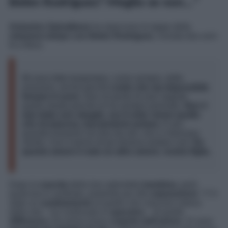
Belen Rodriguez? Meglio se non…”
Antonino Spinalbese
ha ripercorso le tappe della
relazione lampo con Belen Rodriguez
, iniziata due anni
fa a Ibiza.
Mi sono fatto trasportare, come sempre, dalle
emozioni, anche perché
credo che sia impossibile
frenare il cuore
. Non mi pento di aver seguito
quella strada perché mi ha sempre premiato.
Non è
mai stato uno sbaglio, era il voler vivere quello
che mi piaceva, lasciandomi andare.
E poi,
quando eravamo noi due da soli, non ci mancava
niente. Con il senno di poi doveva andare così.
Da
questo amore è nato un altro amore
,
nostra figlia.
Dopo la
nascita
della loro splendida
bambina
, però,
qualcosa è cambiato, portando poi alla
separazione
. “C’è
stato un
cambiamento
di quello che ciascuno voleva
dalla vita – ha continuato lo
spezzino
– di quelle
differenze
che prima erano
coperte dall’amore
. Si sono