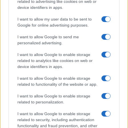
related to advertising like cookies on web or
Gossip
device identifiers in apps.
Uomini e Donne, le parole di Andrea
I want to allow my user data to be sent to
Zelletta sulla compagna Natalia
Google for online advertising purposes.
Paragoni: “L’affronteremo insieme”
I want to allow Google to send me
personalized advertising.
Gossip
Uomini e Donne, Natalia
I want to allow Google to enable storage
Paragoni rivela sui social: “Ho il
related to analytics like cookies on web or
linfoma di Hodgkin”
device identifiers in apps.
I want to allow Google to enable storage
Gossip
related to functionality of the website or app.
Grande Fratello, Stefania Orlando
I want to allow Google to enable storage
rivela solo ora: “Mi sarebbe
related to personalization.
piaciuto un ruolo da opinionista”
I want to allow Google to enable storage
related to security, including authentication
functionality and fraud prevention, and other