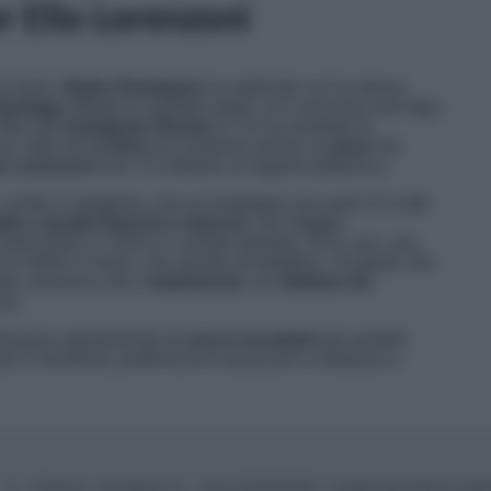
r Elio Lorenzoni
di
Amici
,
Belen Rodriguez
ha replicato con la stessa
Santiago
affidati ai rispettivi papà, si è concessa una fuga
Oltre alle
Instagram Stories
in cui ha mostrato la
’ex volto de
Le Iene
ha condiviso anche un
post
che
io Lorenzoni
non c’è soltanto un legame platonico.
, scritta in spagnolo, che accompagna una serie di scatti.
ito a quadri bianchi e marroni
, che sfoggia
rta jeans e t-shirt e e sorride divertita. Ecco, poi, una
un drink in mano, che sorride all’obiettivo. Un gesto che
ente, annuncia che il
matrimonio
con
Stefano De
uso.
leranno apertamente di
cosa è accaduto
per portarli
r il momento, preferiscono stuzzicarsi a distanza a
© – TvDaily.it – Anicaflash S.r.l. – P.Iva 01816001000 – Testata Giornalistica regi