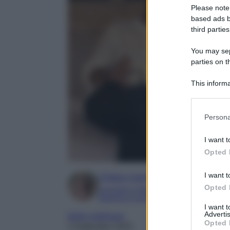
Please note
based ads b
third parties
You may sepa
parties on t
This informa
Participants
Please note
Persona
information 
deny consent
I want t
in below Go
Opted 
I want t
Chiara Carnà
Opted 
Laureata in lettere e filosofia
Esperta in cinema e televisione
I want 
Advertis
belen rodriguez
Opted 
3 Settembre 2023