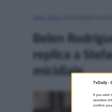
Home
»
Gossip
»
Belen Rodriguez non molla,
Belen Rodrigu
replica a Ste
micidiale
TvDaily -
If you wish 
sensitive in
confirm your