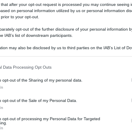
 that after your opt-out request is processed you may continue seeing i
ased on personal information utilized by us or personal information dis
 prior to your opt-out.
rately opt-out of the further disclosure of your personal information by
he IAB’s list of downstream participants.
tion may also be disclosed by us to third parties on the IAB’s List of 
 that may further disclose it to other third parties.
 that this website/app uses one or more Google services and may gath
l Data Processing Opt Outs
including but not limited to your visit or usage behaviour. You may click 
 to Google and its third-party tags to use your data for below specifi
Leg
o opt-out of the Sharing of my personal data.
ogle consent section.
In
o opt-out of the Sale of my Personal Data.
In
to opt-out of processing my Personal Data for Targeted
ing.
In
Lettura: 3 minuti