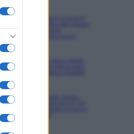
Gossip
Uomini e Donne, le parole di
Andrea Zelletta sulla compagna
Natalia Paragoni:
“L’affronteremo insieme”
Gossip
Uomini e Donne, Natalia
Paragoni rivela sui social:
“Ho il linfoma di Hodgkin”
Gossip
Grande Fratello, Stefania
Orlando rivela solo ora: “Mi
sarebbe piaciuto un ruolo da
opinionista”