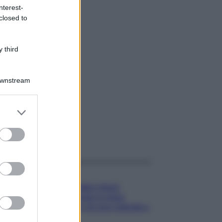
nterest-
closed to
 third
Downstream
er and store
to grant or
ed purposes
gi anche
Gossip
Temptation Island,
presentata la prima
coppia: chi sono Gabriele e
Sara