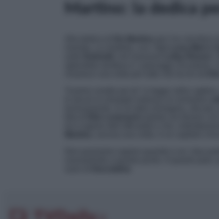
Martino: la dedica pe
Alla dedica di
De Martino
per l’ex vincitrice 
moneta. La modella, con i figli
Luna Marì e 
sulle
Dolomiti
, nel lussuoso
Lefay Resort
. 
splendida struttura e i paesaggi circostanti, l
chiarisce una volta per tutte che tra lei ed
El
“
Il primo vestito per te
” si legge nella caption
In alcuni la showgirl indossa un romantico
ab
leziosamente. In un’altra immagine, sfocata, po
foto di
Elio Lorenzoni
seduto sul divano con 
ha il sapore dell’ufficialità e che, indirettam
Martino
, ancora una volta, è un capitolo chi
Non possiamo sapere quando e se i due par
nuovamente a questo punto. A quanto pare, pe
suon di
frecciatine
.