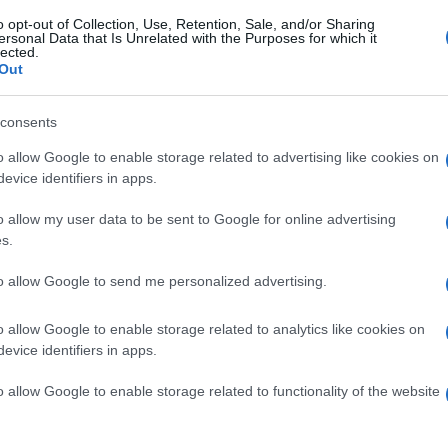
o opt-out of Collection, Use, Retention, Sale, and/or Sharing
ersonal Data that Is Unrelated with the Purposes for which it
lected.
Out
consents
o allow Google to enable storage related to advertising like cookies on
evice identifiers in apps.
o allow my user data to be sent to Google for online advertising
s.
to allow Google to send me personalized advertising.
ino, evidentemente, hanno fatto centro.
do a sua volta ed ufficializzando la relazione
o allow Google to enable storage related to analytics like cookies on
evice identifiers in apps.
o allow Google to enable storage related to functionality of the website
fano De Martino
continua, senza esclusione di colpi. La