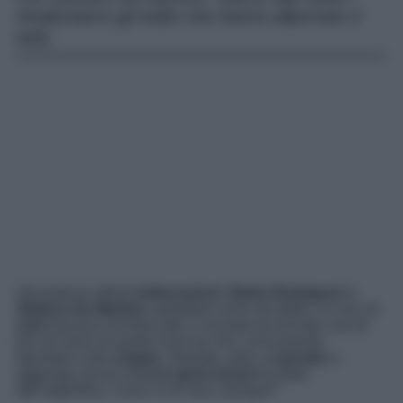
Analizziamo gli indizi che hanno allarmato il
web.
Secondo le ultime
indiscrezioni
,
Belen Rodriguez e
Stefano De Martino
sarebbero vicini all’addio. Le voci di
crisi
avevano ricominciato a circolare di recente, ma né
più né meno di quelle innocue che, ciclicamente,
spuntano sulla
coppia
. Stavolta, però, al
gossip
si
aggiungo alcuni sospetti
gesti social
da parte
dell’argentina. Cosa c’è di vero, dunque?