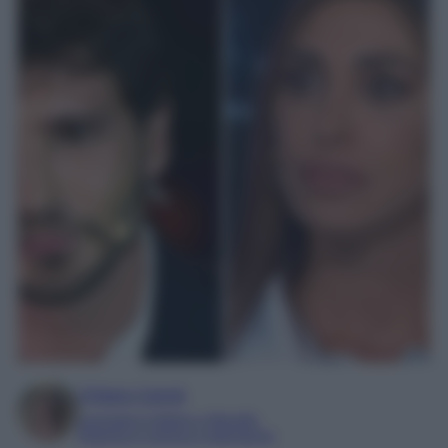
Chiara Carnà
Laureata in lettere e filosofia
Esperta in cinema e televisione