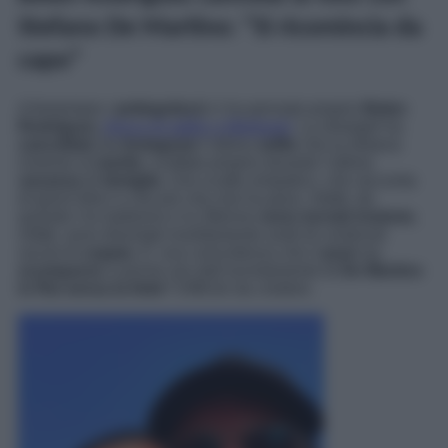
Stefano De Martino: “Si ricomincia da
capo”
A fomentare i
pettegolezzi
ci ha pensato proprio
Belen
Rodriguez,
fresca di addio a Mediaset
. La showgirl ha
cancellato
da
Instagram
l’ultimo
selfie
che la ritraeva
insieme al
marito
, scattato proprio durante l’ultima
vacanza
di
famiglia
. Uno scatto simpatico, che racconta
di giorni felici e che più che mai ha peso. Infatti, da
quando l’ex ballerino e la 38enne
sono tornati insieme
,
infatti, sono diventati insolitamente avidi di contenuti
social di
coppia
. E’ una coincidenza che il
post
sia
scomparso
a poche ore dall’avvistamento di
De Martino
in Rai senza la fede
? Difficile da credere.