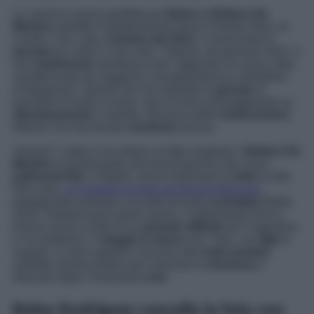
La colonna sonora perfetta per
Belen e Stefano De
Martino
sarebbe indubbiamente
Never Ending Story
, di
Limahl. Che i due,
insieme dal 2012
, si siano presi e
lasciati
più volte è cosa nota. Tuttavia, da gennaio 2022, il
loro
matrimonio
sembrava aver raggiunto un nuovo step,
caratterizzato da maggiore consapevolezza e desiderio
d’impegnarsi. Questo non ha impedito al
gossip
di
prendere di tanto in tanto i due di mira rumoreggiando su
allontanamenti
e maretta. Nessuna delle
indiscrezioni
,
tuttavia, ha mai trovato
conferma
alcuna.
Venerdì 7 luglio è accaduto un fatto singolare.
Stefano De
Martino
ha partecipato alla presentazione dei nuovi
palinsesti Rai
, a Napoli, senza indossare la
fede
al dito.
Non solo:
si è seduto accanto ad Alessia Marcuzzi
,
protagonista assieme a lui dell’arcinoto
scandalo
datato
2020. Soltanto pochi giorni prima, il settimanale
Diva e
Donna
aveva scritto di un
periodo difficile
per l’argentina
e l’ex ballerino. Il
viaggio in barca
che i due, con
figli
al
seguito, si sono appena concessi alle
isole pontine
sarebbe servito proprio per smorzare la
tensione
e
ritrovarsi dopo l’ennesima
crisi
.
Belen Rodriguez cancella la foto con