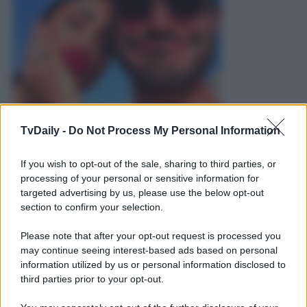
TvDaily -
Do Not Process My Personal Information
Non è finita qui. I più attenti hanno spostato l’attenzione su
un contenuto che
Belen
ha condiviso circa una settimana
If you wish to opt-out of the sale, sharing to third parties, or
fa su
Instagram
. Si tratta di una serie di foto scattate in un
processing of your personal or sensitive information for
bosco
, ma ciò che ha fatto vibrare il radar dei fans della
targeted advertising by us, please use the below opt-out
coppia
è la didascalia: “
Si ricomincia da capo
”. La
section to confirm your selection.
Rodriguez
potrebbe certamente alludere al nuovo
capitolo della sua
vita professionale
, ora che è
Please note that after your opt-out request is processed you
ufficialmente fuori da
Le Iene
e da
Tu sì que vales
.
Oppure si tratta effettivamente di un
indizio
relativo alla
may continue seeing interest-based ads based on personal
distanza emotiva da suo
marito
? Come recita il detto: a
information utilized by us or personal information disclosed to
pensar male si fa peccato, ma spesso si indovina.
third parties prior to your opt-out.