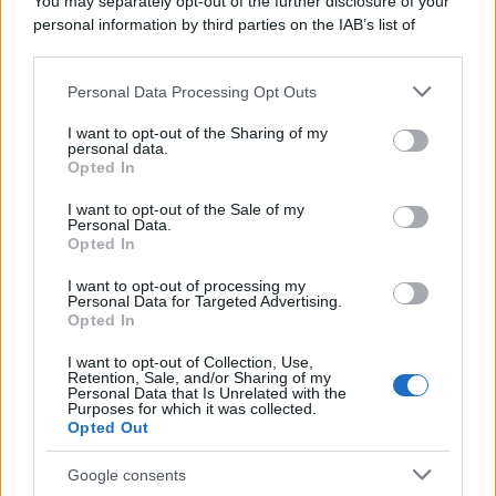
You may separately opt-out of the further disclosure of your
personal information by third parties on the IAB’s list of
downstream participants.
Personal Data Processing Opt Outs
This information may also be disclosed by us to third parties
on the IAB’s List of Downstream Participants that may further
I want to opt-out of the Sharing of my
disclose it to other third parties.
personal data.
Opted In
Please note that this website/app uses one or more Google
services and may gather and store information including but
I want to opt-out of the Sale of my
Personal Data.
not limited to your visit or usage behaviour. You may click to
Opted In
grant or deny consent to Google and its third-party tags to
use your data for below specified purposes in below Google
I want to opt-out of processing my
consent section.
Personal Data for Targeted Advertising.
Leggi anche
Opted In
I want to opt-out of Collection, Use,
Retention, Sale, and/or Sharing of my
Personal Data that Is Unrelated with the
Purposes for which it was collected.
Gossip
Opted Out
Temptation Island, presentata
la prima coppia: chi sono
Google consents
Gabriele e Sara