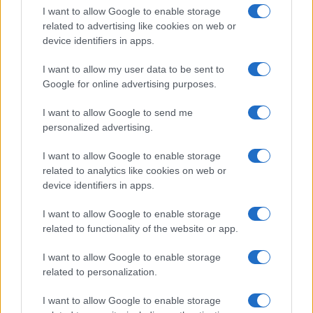
I want to allow Google to enable storage
related to advertising like cookies on web or
Gossip
device identifiers in apps.
Uomini e Donne, le parole di Andrea
I want to allow my user data to be sent to
Zelletta sulla compagna Natalia
Google for online advertising purposes.
Paragoni: “L’affronteremo insieme”
I want to allow Google to send me
personalized advertising.
Gossip
Uomini e Donne, Natalia
I want to allow Google to enable storage
Paragoni rivela sui social: “Ho il
related to analytics like cookies on web or
linfoma di Hodgkin”
device identifiers in apps.
I want to allow Google to enable storage
Gossip
related to functionality of the website or app.
Grande Fratello, Stefania Orlando
I want to allow Google to enable storage
rivela solo ora: “Mi sarebbe
related to personalization.
piaciuto un ruolo da opinionista”
I want to allow Google to enable storage