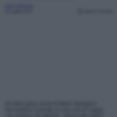
belen rodriguez
10 Luglio 2023
Lettura: 3 minuti
Gli ultimi gesti social di Belen Rodriguez
riaccendono il gossip su una crisi di coppia
con Stefano De Martino. Siamo alle solite?