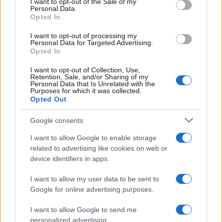
I want to opt-out of the Sale of my
Personal Data.
not limited to your visit or usage behaviour. You may click to
Opted In
grant or deny consent to Google and its third-party tags to
use your data for below specified purposes in below Google
I want to opt-out of processing my
consent section.
Personal Data for Targeted Advertising.
Leggi anche
Opted In
I want to opt-out of Collection, Use,
Retention, Sale, and/or Sharing of my
Personal Data that Is Unrelated with the
Purposes for which it was collected.
Gossip
Opted Out
Temptation Island, presentata
la prima coppia: chi sono
Google consents
Gabriele e Sara
I want to allow Google to enable storage
related to advertising like cookies on web or
Gossip
device identifiers in apps.
Uomini e Donne, le parole di Andrea
I want to allow my user data to be sent to
Zelletta sulla compagna Natalia
Google for online advertising purposes.
Paragoni: “L’affronteremo insieme”
I want to allow Google to send me
personalized advertising.