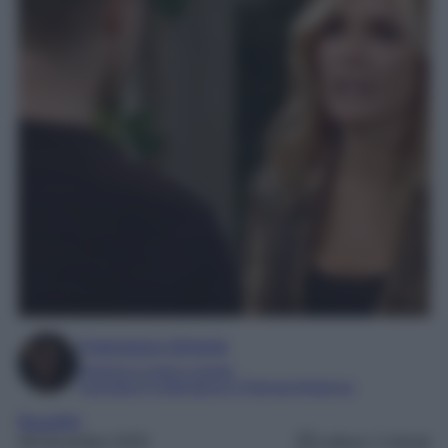
Francesca Simone
Esperta in soap e gossip
Laureata in Letteratura e Filologia Moderna
Beautiful
28 Dicembre 2025
Lettura: 2 minuti