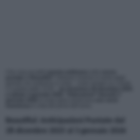
Che cosa accadrà
questa settimana
nelle
nuove
puntate
di
Beautiful
? Vediamo insieme le trame degli
episodi che andranno in onda – come sempre su Canale
5 a partire dalle 13:45 –
da domenica 28 dicembre 2025
a sabato 3 gennaio 2026
.
*Attenzione!*
Giovedì 1°
gennaio 2026
la soap opera americana
non verrà
trasmessa
in vista del primo dell’anno.
Beautiful: Anticipazioni Puntate dal
28 dicembre 2025 al 3 gennaio 2026