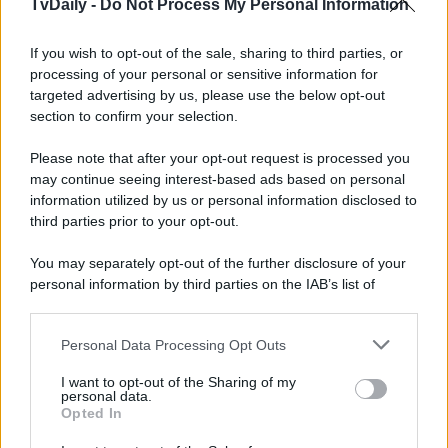
Zende, perché sotto effetto di stupefacenti. Il giovane è
TvDaily -
Do Not Process My Personal Information
sconvolto, e Brooke, che se ne accorge, gli chiede di
aprirsi con lei; R.J. si sfoga con la Logan senior, che lo
If you wish to opt-out of the sale, sharing to third parties, or
ascolta attonita. Nel mentre, Carter fa presente a Zende
che la storia d’amore tra R.J. e Luna è giunta il capolinea.
processing of your personal or sensitive information for
Il ragazzo dichiara di sentirsi in parte responsabile, ma
targeted advertising by us, please use the below opt-out
aggiunge che ha perso la testa per la figlia di Li…
section to confirm your selection.
Beautiful
, la storica ed amata soap americana, va in onda
Please note that after your opt-out request is processed you
dal lunedì al sabato
alle
13:45
su
Canale 5
.
may continue seeing interest-based ads based on personal
Leggi anche
Un Posto al Sole: Anticipazioni Puntate dal
information utilized by us or personal information disclosed to
29 dicembre 2025 al 2 gennaio 2026
third parties prior to your opt-out.
You may separately opt-out of the further disclosure of your
personal information by third parties on the IAB’s list of
downstream participants.
Personal Data Processing Opt Outs
This information may also be disclosed by us to third parties
on the IAB’s List of Downstream Participants that may further
I want to opt-out of the Sharing of my
disclose it to other third parties.
personal data.
Opted In
Please note that this website/app uses one or more Google
services and may gather and store information including but