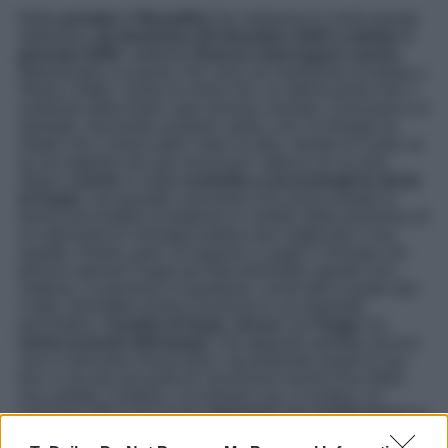
Nelle
puntate
di
Beautiful
che andranno in onda questa
settimana,
da domenica 28 dicembre 2025 a sabato 3
gennaio 2026
, vedremo
Deacon interrogare Lauren
,
determinato a scoprire che cosa sia realmente accaduto a
Sheila. Infatti, l’uomo le rivela che, un attimo prima che il
cadavere della Dark Lady venisse cremato, il lenzuolo si è
spostato, lasciando scoperti i piedi; così, lo Sharpe ha
notato che c’erano tutte e dieci le dita, mentre la Carter se
ne era tagliato uno per inscenare l’attacco di un orso.
Allora,
Lauren
si vede
costretta a raccontargli la storia
di Sugar
, una guardia carceriera che aveva aiutato la
donna ad evadere di prigione in cambio della promessa di
un intervento di chirurgia estetica per migliorare il suo
aspetto; Sheila, però, la ingannò, e pagò il chirurgo che
doveva operare Sugar per farla diventare uguale a lei.
Tuttavia, La persona in questione, ormai tale e quale alla
Carter, dovrebbe essere rinchiusa in un ospedale
psichiatrico.
Il padre di Hope
,
sicuro
che
Sugar
sia
morta al posto dell’amata
, che appunto sarebbe ancora
viva e nascosta chissà dove, sta portando avanti la sua
tesi, e ora sta cercando di convincere anche Finn della
sua validità. Il dottore, al contrario suo, è scettico. Al
contempo,
R.J.
non fa che
ripensare
alla
confessione
tra
le lacrime
di Luna
, che ha ammesso di averlo tradito con