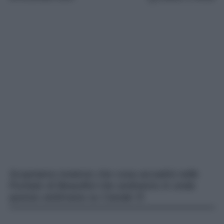
Scopriamo insieme che cosa accadrà nelle
Puntate di Beautiful che andranno in onda
questa settimana su Canale 5!