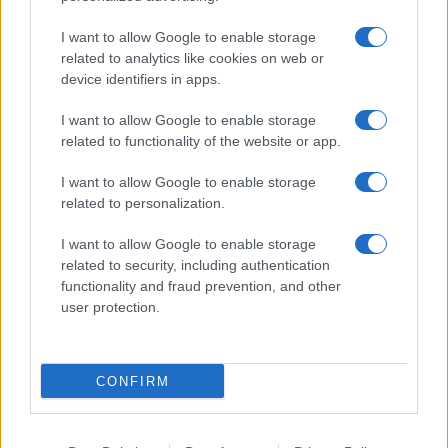
Gossip
Uomini e Donne, Natalia
I want to allow Google to enable storage
Paragoni rivela sui social: “Ho il
related to analytics like cookies on web or
linfoma di Hodgkin”
device identifiers in apps.
I want to allow Google to enable storage
Gossip
related to functionality of the website or app.
Grande Fratello, Stefania Orlando
I want to allow Google to enable storage
rivela solo ora: “Mi sarebbe
related to personalization.
piaciuto un ruolo da opinionista”
I want to allow Google to enable storage
related to security, including authentication
functionality and fraud prevention, and other
user protection.
© – TvDaily.it – Anicaflash S.r.l. – P.Iva 01816001000 – Testata Giornalistica
registrata presso il Tribunale ordinario di Roma, n° 35/2019 del 14/03/2019
CONFIRM
Chi siamo
Redazione
Codice Etico
Contatti