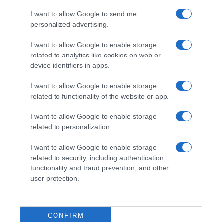
I want to allow Google to send me
personalized advertising.
Gossip
Uomini e Donne, Natalia
I want to allow Google to enable storage
Paragoni rivela sui social: “Ho il
related to analytics like cookies on web or
linfoma di Hodgkin”
device identifiers in apps.
I want to allow Google to enable storage
Gossip
related to functionality of the website or app.
Grande Fratello, Stefania Orlando
I want to allow Google to enable storage
rivela solo ora: “Mi sarebbe
related to personalization.
piaciuto un ruolo da opinionista”
I want to allow Google to enable storage
related to security, including authentication
functionality and fraud prevention, and other
user protection.
© – TvDaily.it – Anicaflash S.r.l. – P.Iva 01816001000 – Testata Giornalistica
registrata presso il Tribunale ordinario di Roma, n° 35/2019 del 14/03/2019
CONFIRM