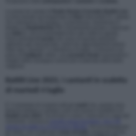
Scopriamo nelle
anticipazioni
i
cantanti
in
scaletta
.
Le prime tre serate di
Radio Norba Cornetto Battiti Live
si sono tenute sul lungomare di
Bari
mercoledì 21, sabato
24 e domenica 25 giugno. La kermesse, trasmessa in
diretta su
RadioNorba TV
, è finalmente pronta a sbarcare
su
Italia 1
, che la trasmetterà fino alla metà di agosto.
Sono previste
6 serate
nel corso di questa edizione:
abbiamo già menzionato i primi tre appuntamenti baresi.
Altre due, venerdì 7 e domenica 9 luglio, si terranno sul
palco di
Gallipoli
. Infine, una
puntata finale
riassumerà il
meglio della rassegna canora più scatenata della bella
stagione.
Battiti Live 2023, i cantanti in scaletta
di martedì 4 luglio
E’ il momento di scoprire tutti gli
ospiti
che, questa sera,
faranno ballare e cantare a più non posso il pubblico di
Battiti Live 2023.
Tra di loro ci sono i nomi più in voga del
momento, inclusa la
novella sposa Annalisa, che il 30
giugno ha detto sì a Francesco Muglia
. Ad accompagnare
gli artisti, uno scatenato
corpo di ballo
composto anche