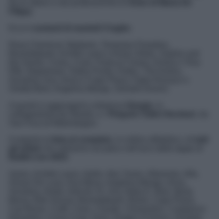
da ex allievi e dai professionisti di
Amici di Maria De
Filippi.
Ecco
i cantanti di martedì 4 luglio:
Rosa Chemical, Madame, Tommaso Paradiso,
Boomdabash, Achille Lauro e Rose Villain, Sophie and
the Giants, Coma_Cose, Paola & Chiara, Emma e Tony
Effe, Negramaro, Gabry Ponte, Fedez, The Kolors,
Annalisa, Ava, Anna e Capo Plaza, Fabio Rovazzi e
Orietta Berti, Angelina Mango, Gemelli Diversi.
A questi si aggiungerà a distanza
Giorgia
, in
collegamento da Otranto, e i
Pinguini Tattici Nucleari
, da
San Foca di Melendugno.
A seguire la
lista al completo,
in ordine alfabetico, di
tutti
gli artisti
che saliranno sul palco nell’arco delle tappe di
Battiti Live 2023
:
Aaron, Achille Lauro, Aiello, Aka 7even, Alborosie, Alfa,
Alvaro De Luna, Ana Mena, Angelina Mango, Anna,
Annalisa, Ariete, Articolo 31, Ava, Baby K, Bais, Benji,
Berna, Bob Sinclar, Boomdabash, Bresh, Capo Plaza,
Carl Brave, Cioffi, Clara, Claude, Clementino, Colapesce
Dimartino, Coma Cose, Dara, Dargen D’Amico, Diodato,