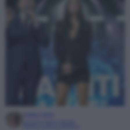
Chiara Carnà
Laureata in lettere e filosofia
Esperta in cinema e televisione