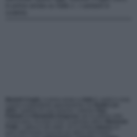
in prima serata su Italia 1. I cantanti in
scaletta.
Martedì 4 luglio,
in prima serata su
Italia 1
, andrà in onda
il primo scoppiettante appuntamento con
Battiti Live
2023
. I padroni di casa saranno i veterani
Alan
Palmieri
ed
Elisabetta Gregoraci
, per la settima volta
consecutiva. Accanto a loro, la giovane attrice
Mariasole
Pollio
. L’attesa è alle stelle: chi si esibirà
stasera
sul
palco dell’evento musicale più atteso dell’estate?