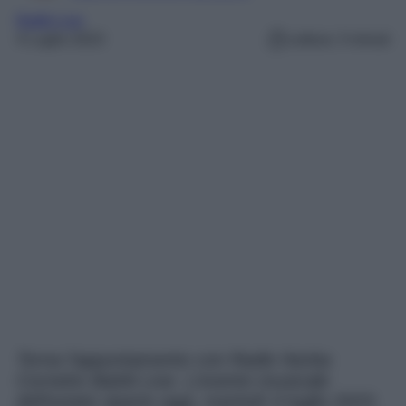
Battiti Live
4 Luglio 2023
Lettura: 3 minuti
Torna l’appuntamento con Radio Norba
Cornetto Battiti Live. L’evento musicale
dell’estate riparte oggi, martedì 4 luglio 2023,