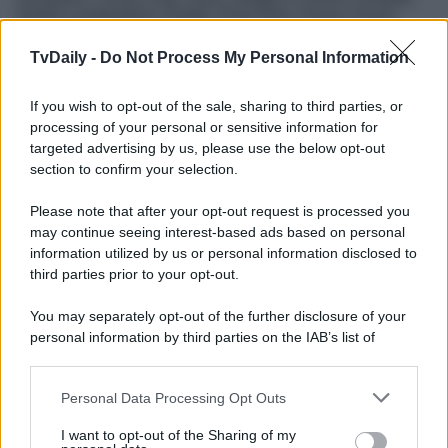
Elettra Lamborghini, Elodie, Emis Killa, Emma, Enula,
Ernia, Fabio Rovazzi, Federica, Federica Carta, Federico
Rossi, Fedez, Finley, Francesca Michielin, Francesco
TvDaily -
Do Not Process My Personal Information
Gabbani, Francesco Renga, Fred De Palma, Gabry
Ponte, Gaia, Gemelli Diversi, Gianmaria, Giorgia, Guè, Il
Pagante, Irama, Lda, Leo Gassmann, Levante, Lolita, Lp,
If you wish to opt-out of the sale, sharing to third parties, or
Luigi Strangis, Madame, Mara Sattei, Marco Mengoni,
processing of your personal or sensitive information for
Matteo Paolillo, Matteo Romano, Mecna, Mr.Rain,
targeted advertising by us, please use the below opt-out
Negramaro, Nek, Ofenbach, Orietta Berti, Paola & Chiara,
section to confirm your selection.
Piccolo G, Piero Pelù, Pinguini Tattici Nucleari, Quinze,
Rhove, Rkomi, Rocco Hunt, Rondodasosa, Rosa
Please note that after your opt-out request is processed you
Chemical, Rose Villain, Sangiovanni, Shade, Sophie and
The Giants, Svea, Tananai, The Kolors, Tiromancino,
may continue seeing interest-based ads based on personal
Tommaso Paradiso, Tony Effe, Valentina Parisse, Wax,
information utilized by us or personal information disclosed to
Wayne.
third parties prior to your opt-out.
You may separately opt-out of the further disclosure of your
personal information by third parties on the IAB’s list of
downstream participants.
Personal Data Processing Opt Outs
This information may also be disclosed by us to third parties
on the IAB’s List of Downstream Participants that may further
I want to opt-out of the Sharing of my
disclose it to other third parties.