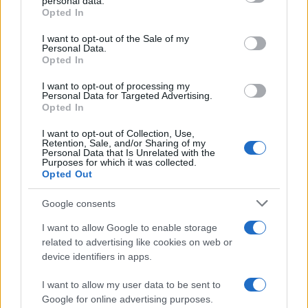
personal data.
Opted In
Please note that this website/app uses one or more Google
services and may gather and store information including but
I want to opt-out of the Sale of my
Personal Data.
not limited to your visit or usage behaviour. You may click to
Opted In
grant or deny consent to Google and its third-party tags to
use your data for below specified purposes in below Google
I want to opt-out of processing my
consent section.
Personal Data for Targeted Advertising.
Leggi anche
Opted In
I want to opt-out of Collection, Use,
Retention, Sale, and/or Sharing of my
Personal Data that Is Unrelated with the
Purposes for which it was collected.
Gossip
Opted Out
Temptation Island, presentata
la prima coppia: chi sono
Google consents
Gabriele e Sara
I want to allow Google to enable storage
related to advertising like cookies on web or
Gossip
device identifiers in apps.
Uomini e Donne, le parole di Andrea
I want to allow my user data to be sent to
Zelletta sulla compagna Natalia
Google for online advertising purposes.
Paragoni: “L’affronteremo insieme”