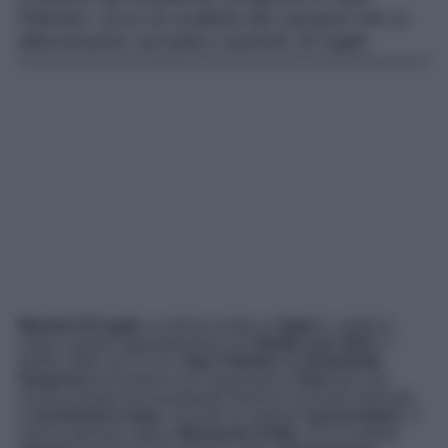
Palmieri. Ecco la scaletta dei cantanti che si
alterneranno sul palco martedì 25 luglio.
Martedì 25 luglio,
in prima serata su
Italia 1
, andrà in
onda il quarto appuntamento con
Battiti Live 2023
. A
partire dalle ore 21.20,
Alan Palmieri
ed
Elisabetta
Gregoraci
torneranno sul lungomare di
Bari
per una
nuova puntata del travolgente festival musicale dedicato
ai
tormentoni estivi.
Accanto ai veterani
presentatori
, ci
sarà la giovane attrice
Mariasole Pollio
. Chi si esibirà