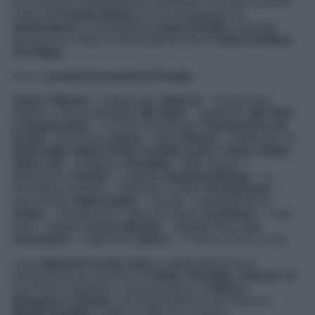
dei nomi più
streammati
del momento e di vere e proprie
icone dell’
estate italiana
. Ad accompagnare le
performance
, il travolgente
corpo di ballo
composto
anche da ex allievi e dai professionisti di
Amici di Maria
De Filippi.
Ecco
i cantanti di martedì 25 luglio:
Irama e Rkomi
–
Hollywood
;
Baby K
–
M’ama Non
M’ama
+
Roma Bangkok
;
Mr. Rain
–
Supereroi
;
Mr. Rain
e Sangiovanni
–
La Fine Del Mondo
;
Tiromancino ed
Enula
–
Due Rose
;
Irama
–
Nera
;
Rkomi
–
Partire Da Te
;
Emis Killa
;
Gabry Ponte
;
Achille Lauro
e
Rose Villain
;
Alan e Eli
–
Uragano
;
Annalisa
–
Mon Amour
+
Bellissima
;
Claude
–
Ladada
;
Angelina Mango
–
Ci
Pensiamo Domani
+
Voglia Di Vivere
;
Tiromancino
–
Due Destini
;
Mara Sattei
–
Tasche
+
Duemilaminuti
;
Ariete
–
Un’altra Ora
+
Mare Di Guai
;
Carl Brave
–
Lieto
Fine
+
Malibù
;
Ciccio Merolla
–
Malatìa Rmx
;
Leo
Gassmann
–
Capiscimi
;
Berna
–
Ti Amo e Non Lo Sai.
Con
esibizioni on the road,
si aggiungeranno le
performance da Taranto di
Fedez
,
Annalisa
,
Articolo 31
con
Disco Paradise
e, da Giovinazzo, di
Marco
Mengoni
ed
Elodie
con
Pazza Musica
. Da Peschici,
Matteo Paolillo
canterà
O Mar For
e
Vipera
.