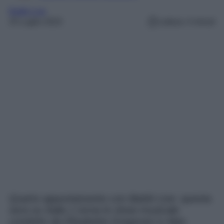
Battiti Live
25 Luglio 2023
Lettura: 4 minuti
Quarto appuntamento con Battiti Live: questa
sera su Italia 1 torna lo show musicale
condotto da Elisabetta Gregoraci e Alan