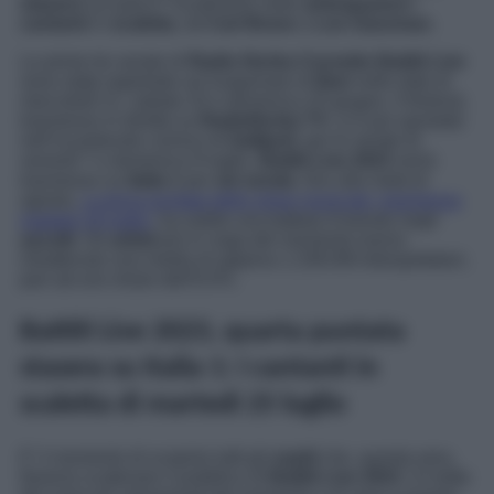
stasera
sul palco? Scopriamo nelle
anticipazioni
i
cantanti
in
scaletta
, da
Carl Brave
a
Leo Gassman
.
Le prime tre serate di
Radio Norba Cornetto Battiti Live
sono state registrate sul lungomare di
Bari
nelle date di
mercoledì 21, sabato 24 e domenica 25 giugno. Il festival,
trasmesso in diretta su
RadioNorba TV
, si è poi spostato
nell’incantevole cornice di
Gallipoli
, per le serate di
venerdì 7 e domenica 9 luglio.
Battiti Live 2023
verrà
trasmesso su
Italia 1
per
sei serate
, fino alla metà di
agosto.
La terza puntata dello show musicale, trasmessa
martedì 18 luglio,
ha subito una battuta d’arresto negli
ascolti
. Gli
artisti
più in voga del momento hanno
intrattenuto una media di appena 1.238.000 telespettatori,
pari ad uno share dell’8.4%.
Battiti Live 2023, quarta puntata
stasera su Italia 1: i cantanti in
scaletta di martedì 25 luglio
E’ il momento di scoprire tutti gli
ospiti
che, questa sera,
faranno scatenare il pubblico di
Battiti Live 2023.
Si tratta