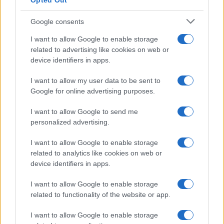
Opted Out
Temptation Island, presentata
la prima coppia: chi sono
Google consents
Gabriele e Sara
I want to allow Google to enable storage
related to advertising like cookies on web or
Gossip
device identifiers in apps.
Uomini e Donne, le parole di Andrea
I want to allow my user data to be sent to
Zelletta sulla compagna Natalia
Google for online advertising purposes.
Paragoni: “L’affronteremo insieme”
I want to allow Google to send me
personalized advertising.
Gossip
Uomini e Donne, Natalia
I want to allow Google to enable storage
Paragoni rivela sui social: “Ho il
related to analytics like cookies on web or
linfoma di Hodgkin”
device identifiers in apps.
I want to allow Google to enable storage
Gossip
related to functionality of the website or app.
Grande Fratello, Stefania Orlando
I want to allow Google to enable storage
rivela solo ora: “Mi sarebbe