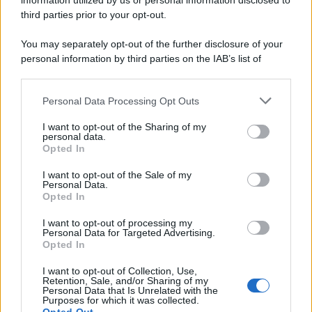
information utilized by us or personal information disclosed to
Wayne.
third parties prior to your opt-out.
You may separately opt-out of the further disclosure of your
personal information by third parties on the IAB’s list of
downstream participants.
Personal Data Processing Opt Outs
This information may also be disclosed by us to third parties
on the IAB’s List of Downstream Participants that may further
I want to opt-out of the Sharing of my
disclose it to other third parties.
personal data.
Opted In
Please note that this website/app uses one or more Google
services and may gather and store information including but
I want to opt-out of the Sale of my
Personal Data.
not limited to your visit or usage behaviour. You may click to
Opted In
grant or deny consent to Google and its third-party tags to
use your data for below specified purposes in below Google
I want to opt-out of processing my
consent section.
Personal Data for Targeted Advertising.
Leggi anche
Opted In
I want to opt-out of Collection, Use,
Retention, Sale, and/or Sharing of my
Personal Data that Is Unrelated with the
Purposes for which it was collected.
Gossip