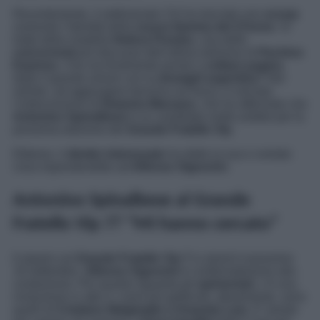
Recentemente, il settimanale
Chi
ha lanciato uno
scoop
svelando l’identità della
nuova fiamma del 27enne
. Si
tratta della modella
Helena Prestes
, una delle
concorrenti
più discusse dell’ultima edizione di
Pechino
Express
. Che sia finalmente pronto a
voltare pagina
dopo il grande amore con la
showgirl argentina
? Nel
mentre, ad aggiungere benzina sul fuoco, è arrivata
l’indiscrezione di
Deianira Marzano
, che ha affermato che
Antonino Spinalbese
è un candidato molto ambito per la
prossima edizione del
Grande Fratello Vip
.
Ebbene, il
diretto interessato
ha detto la sua e svelato
cosa risponderebbe ad
Alfonso Signorini.
Antonino Spinalbese al Grande
Fratello Vip 7? “Mi hanno cercato”
Il sipario sul
Grande Fratello Vip 7
si alzerà il prossimo
19 settembre.
Alfonso Signorini
è confermatissimo alla
conduzione. Per quanto riguarda gli
opinionisti
, c’è una
rivoluzione in atto e i nomi più gettonati, attualmente, sono
quelli di
Cristiano Malgioglio e Amanda Lear
. E’ presto