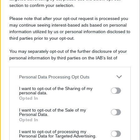
L’ex fidanzato di Belen
, dunque, al momento sembra più
section to confirm your selection.
concentrato sulla propria
emergente carriera da
imprenditore
che non sui
reality show
. Tuttavia, il suo
Please note that after your opt-out request is processed you
rifiuto
non sembra drastico e definitivo. Il
conduttore
riuscirà a convincerlo oppure
Antonino
si aggiungerà alla
may continue seeing interest-based ads based on personal
lista dei
Vipponi che hanno declinato l’invito
a varcare
information utilized by us or personal information disclosed to
la Porta Rossa?
third parties prior to your opt-out.
You may separately opt-out of the further disclosure of your
personal information by third parties on the IAB’s list of
downstream participants.
Personal Data Processing Opt Outs
This information may also be disclosed by us to third parties
on the IAB’s List of Downstream Participants that may further
I want to opt-out of the Sharing of my
disclose it to other third parties.
personal data.
Opted In
Please note that this website/app uses one or more Google
services and may gather and store information including but
I want to opt-out of the Sale of my
Personal Data.
not limited to your visit or usage behaviour. You may click to
Opted In
grant or deny consent to Google and its third-party tags to
use your data for below specified purposes in below Google
I want to opt-out of processing my
consent section.
Personal Data for Targeted Advertising.
Leggi anche