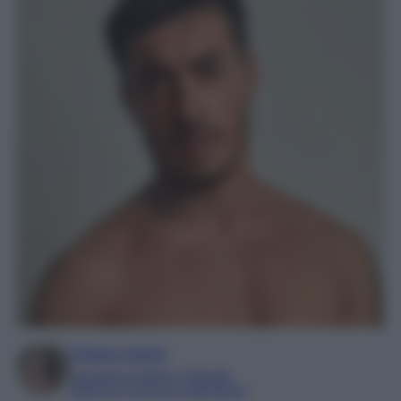
Chiara Carnà
Laureata in lettere e filosofia
Esperta in cinema e televisione