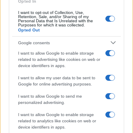
Opted In
I want to opt-out of Collection, Use,
Retention, Sale, and/or Sharing of my
Personal Data that Is Unrelated with the
Purposes for which it was collected.
Gossip
Opted Out
Temptation Island, presentata
la prima coppia: chi sono
Google consents
Gabriele e Sara
I want to allow Google to enable storage
related to advertising like cookies on web or
Gossip
device identifiers in apps.
Uomini e Donne, le parole di Andrea
I want to allow my user data to be sent to
Zelletta sulla compagna Natalia
Google for online advertising purposes.
Paragoni: “L’affronteremo insieme”
I want to allow Google to send me
personalized advertising.
Gossip
Uomini e Donne, Natalia
I want to allow Google to enable storage
Paragoni rivela sui social: “Ho il
related to analytics like cookies on web or
linfoma di Hodgkin”
device identifiers in apps.