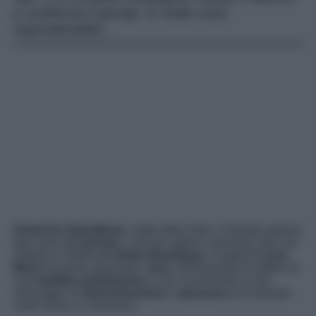
e conferma il gossip. E svela cosa
risponderebbe…
Antonino Spinalbese
, negli ultimi mesi, è balzato spesso
agli onori del
gossip
e mai per ragioni connesse alla sua
celebre ex fidanzata
Belen Rodriguez
. Il papà di
Luna
Marie
ha prima spiazzato i
fans
confessando di soffrire di
una
malattia autoimmune
e, poi, ha lanciato un bel
messaggio di
determinazione
e
speranza
raccontando
come riesce a conviverci.