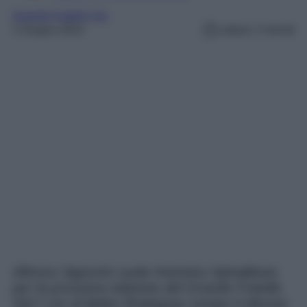
Grande Fratello Vip
2 Giugno 2022
Lettura: 3 minuti
Alfonso Signorini vuole Antonino Spinalbese
per la prossima edizione del Grande Fratello
Vip? L’ex di Belen Rodriguez rompe il silenzio