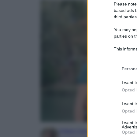
Please note
based ads b
third parties
You may sepa
parties on t
This informa
Participants
Please note
Persona
information 
deny consent
I want t
in below Go
Opted 
I want t
Opted 
I want 
Advertis
Chiara Carnà
Opted 