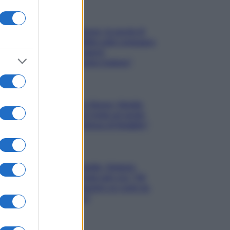
Gossip
Uomini e Donne, le parole di
Andrea Zelletta sulla compagna
Natalia Paragoni:
“L’affronteremo insieme”
Gossip
Uomini e Donne, Natalia
Paragoni rivela sui social:
“Ho il linfoma di Hodgkin”
Gossip
Grande Fratello, Stefania
Orlando rivela solo ora: “Mi
sarebbe piaciuto un ruolo da
opinionista”