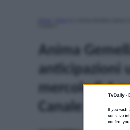
Home
»
Serie Tv
»
Anima Gemella: trama e a
Canale 5
Anima Gemell
anticipazioni 
mercoledì 1 
TvDaily -
Canale 5
If you wish 
sensitive in
confirm your