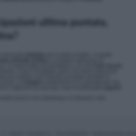
ipazioni ultima puntata,
Nina?
l principale
indiziato
per la morte di Adele. I sospetti
ntato omicidio di Nina
. La medium attraversa un
uro. Si sente tradita da Annabella e, ora che
Carlo sta per
ferimento. Carlo e Annabella, però, non hanno intenzione
ando per scoprire cos’è davvero accaduto ad Adele in
 sicuro. Le
indagini
condurranno in un seminterrato che
che il colpevole ha nascosto i suoi inconfessabili
segreti
?
nibili anche in live streaming e on demand, sulla
© – TvDaily.it – Anicaflash S.r.l. – P.Iva 01816001000 – Testata Giornalistica regi