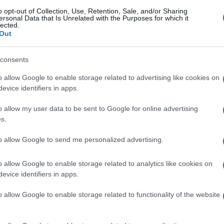
o opt-out of Collection, Use, Retention, Sale, and/or Sharing
ersonal Data that Is Unrelated with the Purposes for which it
lected.
Out
Lettura: 3 minuti
consents
o allow Google to enable storage related to advertising like cookies on
evice identifiers in apps.
o allow my user data to be sent to Google for online advertising
s.
to allow Google to send me personalized advertising.
o allow Google to enable storage related to analytics like cookies on
evice identifiers in apps.
cidio di Nina? Qual è la verità sulla morte di
o allow Google to enable storage related to functionality of the website
e stasera, nell’ultima puntata di Anima