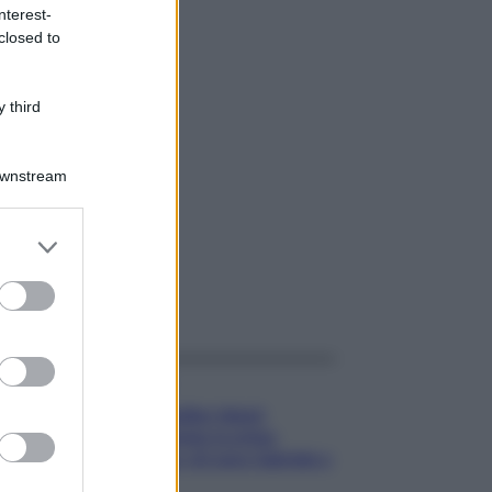
nterest-
closed to
 third
Downstream
er and store
to grant or
ed purposes
gi anche
Gossip
Temptation Island,
presentata la prima
coppia: chi sono Gabriele e
Sara