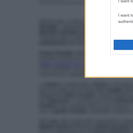
I want t
I want t
authenti
Questa sera, in prima serata su
Canale 5
, a
Gemella
. L’appuntamento con l’appassionan
Mastalli e Daniele Liotti
, è per
mercoledì 1
volta per tutte la verità sulla morte di Adele
anticipazioni
del finale di stagione.
Anima Gemella
, diretta da
Francesco Micc
riuscita a far breccia nel cuore dei telespett
fiction, trasmessa su Canale 5 mercoledì 25 
13,5% di share. Un risultato in linea con i 
concorrenza, risultando il programma più vist
La
fiction
è ambientata a
Torino
e racconta l
sensi di colpa per la morte della
moglie
Adel
Margherita (
Alice Torriani
), nonché migliore 
per
risposarsi
. L’incontro con Nina (
Chiara 
medium,
farà vacillare tutte le sue certezz
con lo
spirito di Adele
e potrebbe rivelare la
Nel
cast
, oltre ai già citati, segnaliamo la p
Matteo Sintucci
(Ruben),
Davide Iacopini,
Con la partecipazione di
Urbano Barberini,