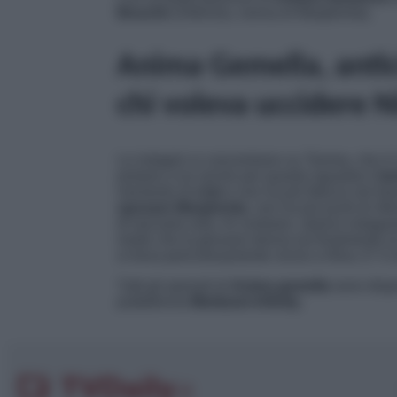
Bouche
(Ortensia, nonna di Margherita).
Anima Gemella, antic
chi voleva uccidere 
Le indagini si concentrano su Tommy, che è i
portano a lui anche per quanto riguarda il
te
momento di
crisi
e non ha più fiducia nel fut
sposare Margherita
, non ha più punti di ri
di lasciarla sola. Al contrario, stanno indag
modo che la giovane donna sia finalmente al
si trova pericolosamente vicino a Nina. E’ lì 
Tutti gli episodi di
Anima gemella
sono dispo
piattaforma
Mediaset Infinity.