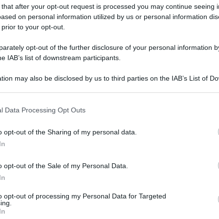
 that after your opt-out request is processed you may continue seeing i
ased on personal information utilized by us or personal information dis
 prior to your opt-out.
rately opt-out of the further disclosure of your personal information by
he IAB’s list of downstream participants.
tion may also be disclosed by us to third parties on the IAB’s List of 
 that may further disclose it to other third parties.
 that this website/app uses one or more Google services and may gath
l Data Processing Opt Outs
including but not limited to your visit or usage behaviour. You may click 
 to Google and its third-party tags to use your data for below specifi
Leg
o opt-out of the Sharing of my personal data.
ogle consent section.
In
o opt-out of the Sale of my Personal Data.
In
to opt-out of processing my Personal Data for Targeted
ing.
In