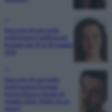
TV
Racconto di una notte
Anticipazioni Settimanali:
Puntate dal 24 al 30 maggio
2026
TV
Racconto di una notte,
Anticipazioni Puntata
Pomeridiana e Serale 24
maggio 2026: Mahir ha un
piano!