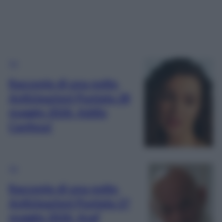
TV
Racconto di una notte,
Anticipazioni Puntata 28
maggio 2026: Addio
Canfeza!
TV
Racconto di una notte,
Anticipazioni Puntata 27
maggio 2026: Asaf