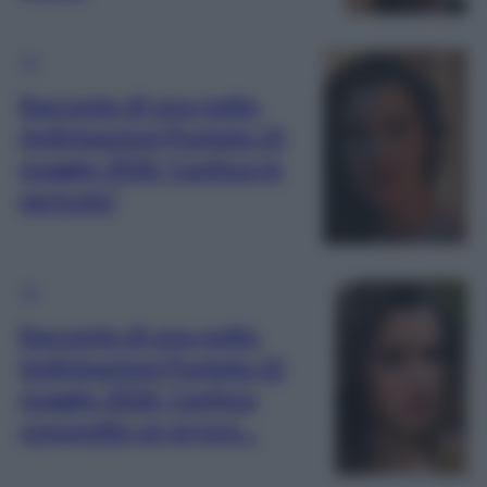
TV
Racconto di una notte,
Anticipazioni Puntata 23
maggio 2026: Canfeza in
pericolo!
TV
Racconto di una notte,
Anticipazioni Puntata 22
maggio 2026: Canfeza
commette un errore…