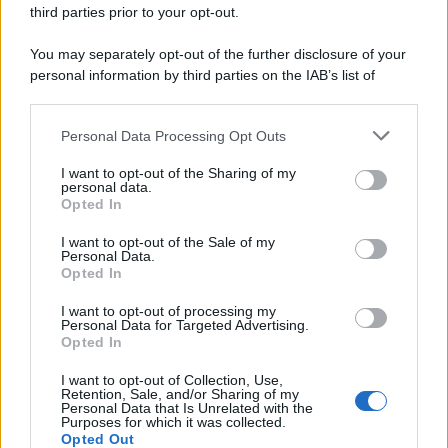
third parties prior to your opt-out.
You may separately opt-out of the further disclosure of your
personal information by third parties on the IAB’s list of
downstream participants.
Personal Data Processing Opt Outs
This information may also be disclosed by us to third parties
on the IAB’s List of Downstream Participants that may further
I want to opt-out of the Sharing of my
disclose it to other third parties.
personal data.
Opted In
Please note that this website/app uses one or more Google
services and may gather and store information including but
I want to opt-out of the Sale of my
Personal Data.
not limited to your visit or usage behaviour. You may click to
Opted In
grant or deny consent to Google and its third-party tags to
use your data for below specified purposes in below Google
I want to opt-out of processing my
consent section.
Personal Data for Targeted Advertising.
Leggi anche
Opted In
I want to opt-out of Collection, Use,
Retention, Sale, and/or Sharing of my
Personal Data that Is Unrelated with the
Purposes for which it was collected.
Gossip
Opted Out