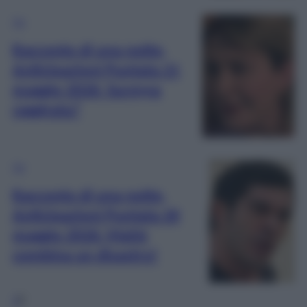
TV
Racconto di una notte,
Anticipazioni Puntata 21
maggio 2026: Sureyya
raggirata?
TV
Racconto di una notte,
Anticipazioni Puntata 20
maggio 2026: Mahir
combina un disastro!
1
2