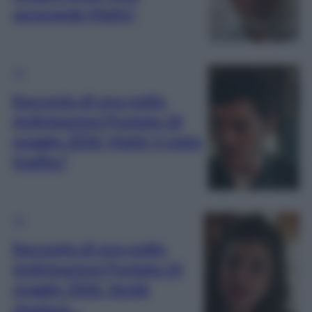
sorprende Mahir!
TV
Racconto di una notte,
Anticipazioni Puntata 26
maggio 2026: Mahir è stato
tradito?
TV
Racconto di una notte,
Anticipazioni Puntata 25
maggio 2026: Sevde
stupisce…