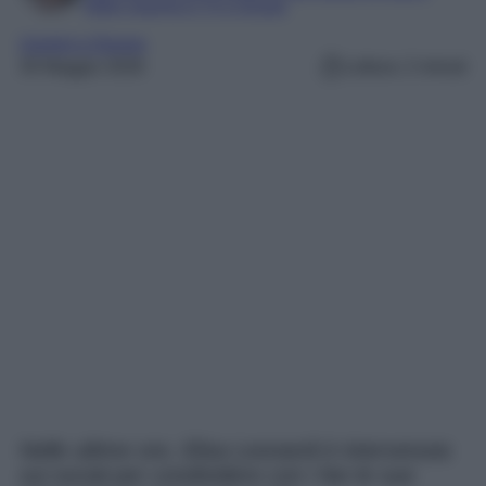
Editor esperta in TV e Gossip
Uomini e Donne
30 Maggio 2026
Lettura: 2 minuti
Nelle ultime ore, Elisa Leonardi è intervenuta
sui social per condividere con i fan le sue