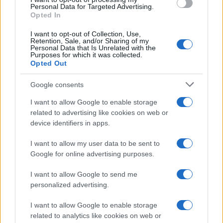
consent section.
Personal Data for Targeted Advertising.
Leggi anche
Opted In
I want to opt-out of Collection, Use,
Retention, Sale, and/or Sharing of my
Personal Data that Is Unrelated with the
Purposes for which it was collected.
Gossip
Opted Out
Temptation Island, presentata
la prima coppia: chi sono
Google consents
Gabriele e Sara
I want to allow Google to enable storage
related to advertising like cookies on web or
Gossip
device identifiers in apps.
Uomini e Donne, le parole di Andrea
I want to allow my user data to be sent to
Zelletta sulla compagna Natalia
Google for online advertising purposes.
Paragoni: “L’affronteremo insieme”
I want to allow Google to send me
personalized advertising.
Gossip
Uomini e Donne, Natalia
I want to allow Google to enable storage
Paragoni rivela sui social: “Ho il
related to analytics like cookies on web or
linfoma di Hodgkin”