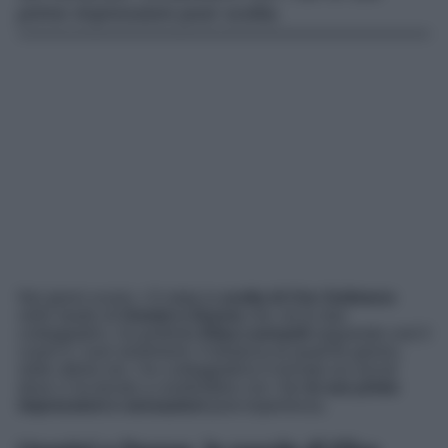
prime impressioni post scelta.
Nei giorni scorsi, c’è stata la
scelta di Ciro Solimeno
nello studio di
Uomini e Donne
che, tra le due
corteggiatrici, ha preferito
Elisa Leonardi
seguendo così il
cuore e i suoi sentimenti. A distanza di qualche giorno,
nelle ultime ore, l’ex corteggiatrice è tornata sui social
dove ci ha tenuto a condividere con i fan
le sue prime
impressioni e sensazioni
post esperienza.