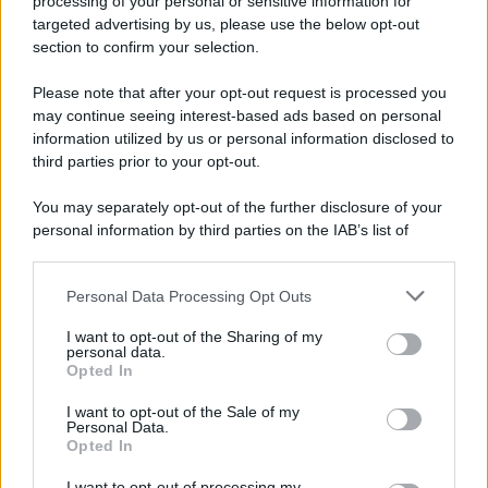
processing of your personal or sensitive information for
tutto lo staff per il lavoro e il cuore che mettete dietro ogni
targeted advertising by us, please use the below opt-out
momento. Un grazie speciale a Chiara per essermi stata
section to confirm your selection.
vicina, per avermi ascoltata e supportata sempre senza
perdere la pazienza. E grazie a Maria, perché riesce
Please note that after your opt-out request is processed you
ancora a creare un posto dove le emozioni arrivano dritte
e dove ci si mette in gioco davvero. E poi grazie a te, Ciro.
may continue seeing interest-based ads based on personal
Perché tra mille paure, emozioni e caos… alla fine ci
information utilized by us or personal information disclosed to
siamo scelti
“.
third parties prior to your opt-out.
You may separately opt-out of the further disclosure of your
personal information by third parties on the IAB’s list of
downstream participants.
Personal Data Processing Opt Outs
This information may also be disclosed by us to third parties
on the IAB’s List of Downstream Participants that may further
I want to opt-out of the Sharing of my
disclose it to other third parties.
personal data.
Opted In
Please note that this website/app uses one or more Google
services and may gather and store information including but
I want to opt-out of the Sale of my
Personal Data.
not limited to your visit or usage behaviour. You may click to
Opted In
grant or deny consent to Google and its third-party tags to
use your data for below specified purposes in below Google
I want to opt-out of processing my