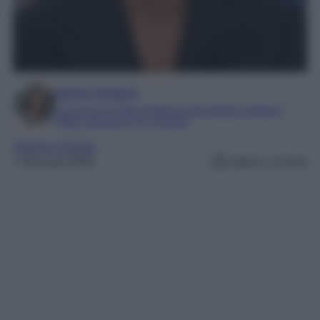
Marta Vitulano
Laureata in Lettere Moderne alla Statale di Milano
Editor esperta in TV e Gossip
Uomini e Donne
7 Gennaio 2026
Lettura: 3 minuti