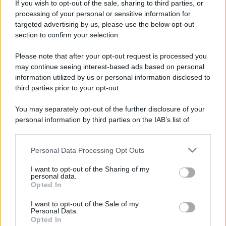
migliorare. Avrei voluto gestire tutto in maniera diversa
If you wish to opt-out of the sale, sharing to third parties, or
sempre… Non c’era bisogno di essere così altezzoso. Se
processing of your personal or sensitive information for
potessi dare un consiglio al me stesso di allora gli direi:
targeted advertising by us, please use the below opt-out
“Stai calmo, respira, non farti il fegato amaro. I pregiudizi li
section to confirm your selection.
ho alimentati io con i miei modi: non sono il cattivo della
situazione. Sono una persona piena d’amore, ho un cuore
Please note that after your opt-out request is processed you
buono, vivo per gli altri. Sono stato quattro anni in un
tunnel lunghissimo… poi ho capito che dovevo trovare il
may continue seeing interest-based ads based on personal
modo giusto per affrontare i problemi e sono riuscito a
information utilized by us or personal information disclosed to
superarla. Ad oggi niente più mi scalfisce
“.
third parties prior to your opt-out.
You may separately opt-out of the further disclosure of your
personal information by third parties on the IAB’s list of
downstream participants.
Personal Data Processing Opt Outs
This information may also be disclosed by us to third parties
on the IAB’s List of Downstream Participants that may further
I want to opt-out of the Sharing of my
disclose it to other third parties.
personal data.
Opted In
Please note that this website/app uses one or more Google
services and may gather and store information including but
I want to opt-out of the Sale of my
Personal Data.
not limited to your visit or usage behaviour. You may click to
Opted In
grant or deny consent to Google and its third-party tags to