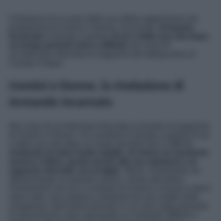
A distanza di un anno dalla sua ultima apparizione nel
programma di Uomini e Donne, di recente,
Armando
Incarnato
è tornato a parlare
di sé e della sua vita dopo
un lungo periodo buio e difficile
nel corso di
un’intervista rilasciata al magazine del dating show di
Canale Cinque.
Uomini e Donne, la rivelazione di
Armando Incarnato
Nel corso di un’intervista rilasciata si recente al magazine
di Uomini e Donne, l’ex cavaliere è tornato a parlare di sé
e della sua vita dopo un lungo periodo buio e difficile,
rivelando di stare molto meglio, di vivere un momento
sereno e felice, grazie anche alla sua relazione e al
rapporto ritrovato con la figlia
: “
Bene. Finalmente sto
attraversando un periodo sereno, oserei dire felice.
Ovviamente non era il contesto di Uomini e Donne a farmi
stare male, anzi aiutava a distrarmi da una realtà molto
complessa. Nell’ultimo periodo in cui sono stato presente
in trasmissione stavo passando un momento difficile e