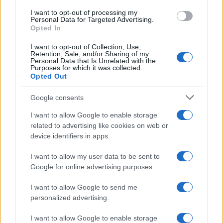
use your data for below specified purposes in below Google
I want to opt-out of processing my
consent section.
Personal Data for Targeted Advertising.
Leggi anche
Opted In
I want to opt-out of Collection, Use,
Retention, Sale, and/or Sharing of my
Personal Data that Is Unrelated with the
Purposes for which it was collected.
Gossip
Opted Out
Temptation Island, presentata
la prima coppia: chi sono
Google consents
Gabriele e Sara
I want to allow Google to enable storage
related to advertising like cookies on web or
Gossip
device identifiers in apps.
Uomini e Donne, le parole di Andrea
I want to allow my user data to be sent to
Zelletta sulla compagna Natalia
Google for online advertising purposes.
Paragoni: “L’affronteremo insieme”
I want to allow Google to send me
personalized advertising.
Gossip
Uomini e Donne, Natalia
I want to allow Google to enable storage