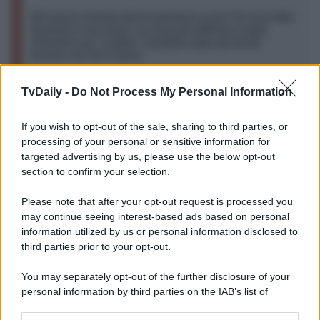
Mi hanno chiesto tutti di parlarne e non l’ho mai fatto.
Quando è successo, la cosa più difficile è stata
rimanere qui, in Italia. Sarebbe stato più facile
tornare nel mio Paese.
TvDaily -
Do Not Process My Personal Information
Dall’amore tra i due è nata
Sophie
, che oggi ha vent’anni.
“Sono molto fiera di lei – ha dichiarato Smutniak – Mi
If you wish to opt-out of the sale, sharing to third parties, or
sembra molto più forte di quanto non fossi io alla sua età.
A vent’anni io ero in balia delle onde. Spero nei giovani, li
processing of your personal or sensitive information for
vedo molto coscienti. Mi auguro che siano più bravi di noi,
targeted advertising by us, please use the below opt-out
capaci di analizzare la Storia e trarre conclusioni, di
section to confirm your selection.
difendere l’ambiente, di inseguire i sogni, anche se
sembrano assurdi”.
Please note that after your opt-out request is processed you
Nel 2011, l’attrice ha intrapreso una relazione con
may continue seeing interest-based ads based on personal
Domenico Procacci
, sposato nel 2019. Nel 2014 è nato
information utilized by us or personal information disclosed to
Leone
, primogenito della coppia.
third parties prior to your opt-out.
You may separately opt-out of the further disclosure of your
personal information by third parties on the IAB’s list of
downstream participants.