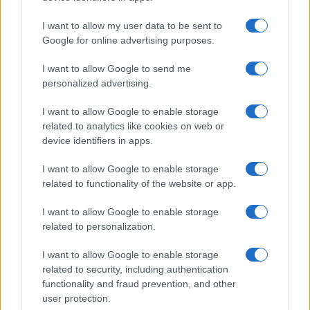
Uomini e Donne, le parole di Andrea
I want to allow my user data to be sent to
Zelletta sulla compagna Natalia
Google for online advertising purposes.
Paragoni: “L’affronteremo insieme”
I want to allow Google to send me
personalized advertising.
Gossip
Uomini e Donne, Natalia
I want to allow Google to enable storage
Paragoni rivela sui social: “Ho il
related to analytics like cookies on web or
linfoma di Hodgkin”
device identifiers in apps.
I want to allow Google to enable storage
Gossip
related to functionality of the website or app.
Grande Fratello, Stefania Orlando
I want to allow Google to enable storage
rivela solo ora: “Mi sarebbe
related to personalization.
piaciuto un ruolo da opinionista”
I want to allow Google to enable storage
related to security, including authentication
functionality and fraud prevention, and other
user protection.