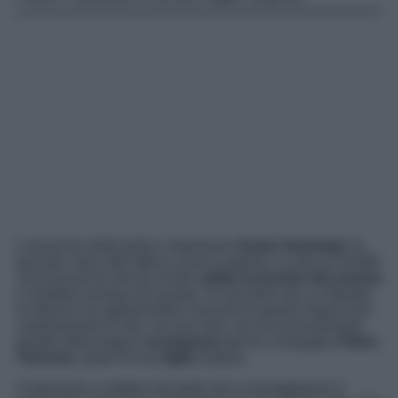
L’annuncio della bella e talentuosa
Kasia Smutniak
ha
lasciato i fans dell’attrice a bocca aperta. La star di
Perfetti
Sconosciuti
ha deciso di dire
addio al mondo del cinema
e smettere dunque di recitare. Ai microfoni de
La Stampa
,
la 44enne ha approfondito il perché di questo improvviso
cambiamento di vita, ma non solo. Ha eccezionalmente
parlato della tragica
scomparsa
dell’ex compagno
Pietro
Taricone
, padre di sua
figlia
Sophie.
A spronarla a mettere da parte set e sceneggiature è