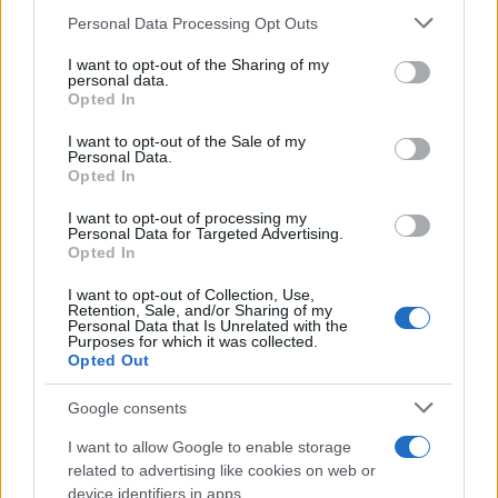
Personal Data Processing Opt Outs
This information may also be disclosed by us to third parties
on the IAB’s List of Downstream Participants that may further
I want to opt-out of the Sharing of my
disclose it to other third parties.
personal data.
Opted In
Please note that this website/app uses one or more Google
services and may gather and store information including but
I want to opt-out of the Sale of my
Personal Data.
not limited to your visit or usage behaviour. You may click to
Opted In
grant or deny consent to Google and its third-party tags to
use your data for below specified purposes in below Google
I want to opt-out of processing my
consent section.
Personal Data for Targeted Advertising.
Leggi anche
Opted In
I want to opt-out of Collection, Use,
Retention, Sale, and/or Sharing of my
Personal Data that Is Unrelated with the
Purposes for which it was collected.
Gossip
Opted Out
Temptation Island, presentata
la prima coppia: chi sono
Google consents
Gabriele e Sara
I want to allow Google to enable storage
related to advertising like cookies on web or
Gossip
device identifiers in apps.