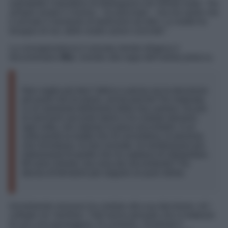
soprattutto il desiderio di distinguersi nel mondo reale. “Ho
sempre amato il cinema – ha precisato – ma ora sento che
è arrivato il momento di dedicarmi ad altro. La realtà ha
bisogno di noi, delle nostre azioni concrete”.
La consapevolezza è arrivata mentre dirigeva il
documentario
Mur
, esordio alla regia dell’artista polacca.
Non voglio più fare l’attrice e penso sia la decisione
più punk che ho preso, anche perché l’ho maturata
in un momento bellissimo della mia carriera. Da più
di vent’anni racconto storie e ho creduto davvero,
ogni volta, che valesse la pena raccontarle. A un
certo punto la realtà che mi circondava, le persone
che incontravo, le loro vicende, mi sembravano più
interessanti di quelle che mi capitava di interpretare.
Mi sono chiesta, ma cosa sto raccontando? Ho
deciso di fermarmi per seguire un puro istinto.
Inizialmente nessuno ha creduto alla sua decisione: né i
colleghi né i familiari. Tutti hanno pensato che si trattasse
di una crisi passeggera. Al contrario, Smutniak è