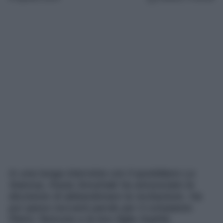
In una lunga intervista con il quotidiano La
Stamoa, Kasia Smutniak ha annunciato la
decisione di abbandonare la recitazione. Ha
poi speso toccanti parole per il compianto
Pietro Taricone e la loro figlia Sophie.