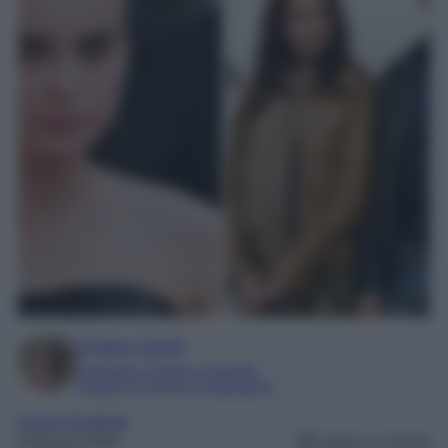
Chiara Carnà
Laureata in lettere e filosofia
Esperta in cinema e televisione
Kasia Smutniak
6 Agosto 2024
Lettura: 3 minuti