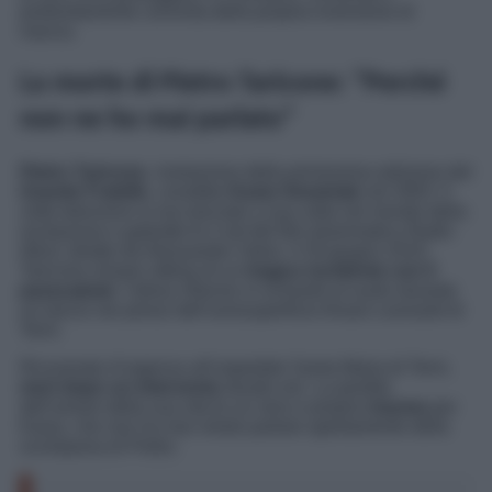
profondamente convinta della propria inversione di
marcia.
La morte di Pietro Taricone: “Perché
non ne ho mai parlato”
Pietro Taricone
, rivelazione della primissima edizione del
Grande Fratello
, conobbe
Kasia Smutniak
nel 2003. Il
volto televisivo si era lanciato a sua volta nel mondo della
recitazione e galeotto fu il set del film drammatico
Radio
West
, diretto da Alessandro Valori. Il 29 giugno 2010,
Taricone rimase vittima di un
tragico incidente con il
paracadute
: l’allora 35enne si schiantò al suolo durante
un lancio nei pressi dell’aviosuperficie Alvaro Leonardi di
Terni.
Ricoverato d’urgenza all’ospedale Santa Maria di Terni,
morì dopo un intervento
durato ore. La perdita
dell’amore della sua vita fu un vero e proprio
trauma
per
Kasia, che non ha mai voluto parlare apertamente della
scomparsa di Pietro.